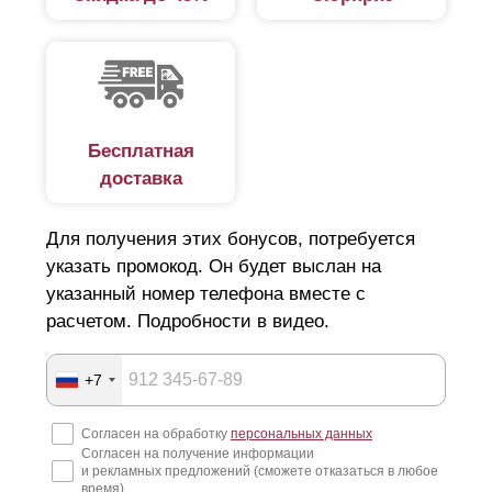
Бесплатная
доставка
Для получения этих бонусов, потребуется
указать промокод. Он будет выслан на
указанный номер телефона вместе с
При выборе стоит учитывать вкусовые предпочтения
расчетом. Подробности в видео.
относительно дизайна забора. Дело в том, что
больший объем делает забор более объемным с
наличием горизонтальных линий. Соответственно
+7
наоборот - чем меньше глубина, тем меньше изгибов
и горизонтальных линий. Заборы изготовленные из
Согласен на обработку
персональных данных
любого размера
ламелей
и глубины одинаково
Согласен на получение информации
соответствуют высокому качеству.
и рекламных предложений (сможете отказаться в любое
время)