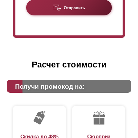
крепится специальными заклепками. И эти заклепки
Отправить
становятся видны и с лицевой стороны тоже, если
отсутствует нахлест
ламелей
. Хотя видимость
заклепок - это больше эстетическая часть и она никак
не влияет на функциональность забора и его
характеристики, многим не нравится, что заклепки
заметны. Поэтому заклепки можно спрятать за
нахлестом.
Расчет стоимости
Получи промокод на:
Скидка до 48%
Сюрприз