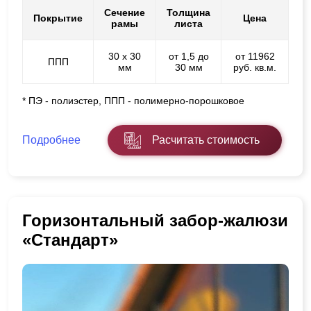
Сечение
Толщина
Покрытие
Цена
рамы
листа
30 х 30
от 1,5 до
от 11962
ППП
мм
30 мм
руб. кв.м.
* ПЭ - полиэстер, ППП - полимерно-порошковое
Подробнее
Расчитать стоимость
Горизонтальный забор-жалюзи
«Стандарт»