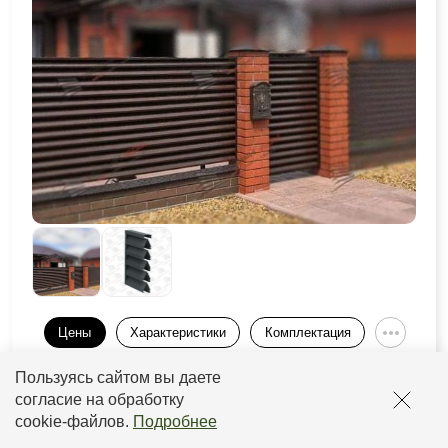
Цены
Характеристики
Комплектация
Пользуясь сайтом вы даете
Толщина
Толщина
Слой
Прайс
рамы
ламели
согласие на обработку
cookie-файлов
.
Подробнее
от 0,5 до
от 2933