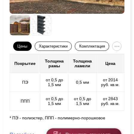
Цены
Характеристики
Комплектация
Толщина
Толщина
Покрытие
Цена
рамы
ламели
от 0,5 до
от 2014
ПЭ
0,5 мм
1,5 мм
руб. кв.м.
от 0,5 до
от 0,5 до
от 2843
ППП
1,5 мм
1,5 мм
руб. кв.м.
* ПЭ - полиэстер, ППП - полимерно-порошковое