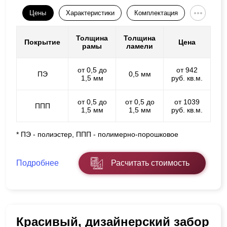
Цены
Характеристики
Комплектация
Толщина
Толщина
Покрытие
Цена
рамы
ламели
от 0,5 до
от 942
ПЭ
0,5 мм
1,5 мм
руб. кв.м.
от 0,5 до
от 0,5 до
от 1039
ППП
1,5 мм
1,5 мм
руб. кв.м.
* ПЭ - полиэстер, ППП - полимерно-порошковое
Подробнее
Расчитать стоимость
Красивый, дизайнерский забор