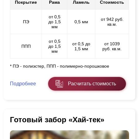
Покрытие
Рама
Ламель
Стоимость
от 0,5
от 942 руб.
ПЭ
до 1,5
0,5 мм
кв.м.
мм
от 0,5
от 0,5 до
от 1039
ППП
до 1,5
1,5 мм
руб. кв.м.
мм
* ПЭ - полиэстер, ППП - полимерно-порошковое
Подробнее
Расчитать стоимость
Готовый забор «Хай-тек»