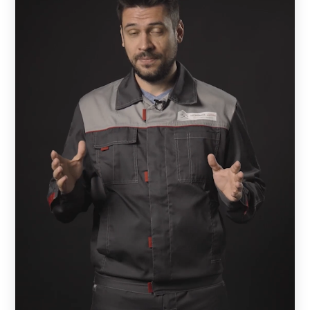
Независимо от модели, каждый готовый забор является
качественным, функциональным и износостойким за
счет использования высококачественной стали и
надежного декоративного покрытия. Есть конструкции,
регулирующие просматриваемость территории, другие
– отличаются простотой внешнего вида, третьи –
характеризуются индивидуальным оформлением, как,
например «Хай-тек». В последнем случае конструкция
напоминает произведение искусства и выполняется по
эскизам клиента или вариантам, разработанным
компанией. Такие конструкции выбирают не только
владельцы дачных территорий или частных домов, но
также хозяева предприятий и автостоянок. Нередко с их
помощью застройщики придают территории с готовым
строением стильный и аккуратный вид.