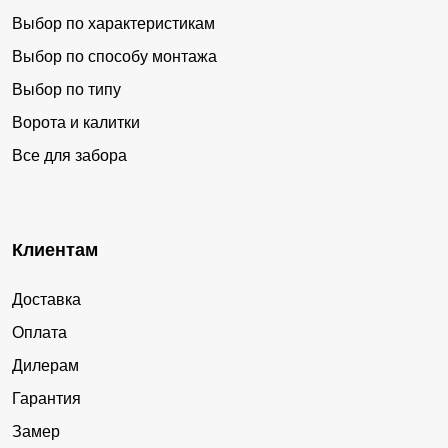
более объемным и рельефным.
Выбор по характеристикам
Выбор по способу монтажа
Варианты заборов
Выбор по типу
Несмотря на то, что наша компания представляет собой
Ворота и калитки
обширный завод, она одновременно является студией.
Все для забора
Это предоставляет возможность клиенту
самостоятельно выбирать продукцию, максимально
соответствующую его требованиям.
Клиентам
В каталоге доступны варианты «под ключ»:
Доставка
заборы для дачи;
Оплата
металлические и секционные заборы;
Дилерам
дизайнерские заборы;
Гарантия
заборы из горизонтального евроштакетника;
Замер
Для изготовления заборов любых типов потребуется