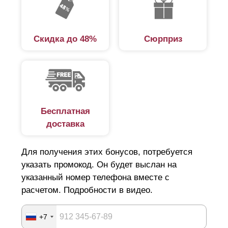
сделет его понятным и быстрым.
Разновидности готовых заборов
Скидка до 48%
Сюрприз
В каталоге нашей компании представлено несколько
вариантов заборов. Готовые решения отличаются
похожей схемой монтажа. Объясняется такое
обстоятельство тем, что вне зависимости от вида
Бесплатная
ограждения наши заборы изготовлены по единой
доставка
технологии с использованием качественных
материалов. Последнее гарантирует конструкциям
Для получения этих бонусов, потребуется
долговечность и высокие эксплуатационные
указать промокод. Он будет выслан на
характеристики. При этом внешне заборы отличаются
указанный номер телефона вместе с
расчетом. Подробности в видео.
друг от друга дизайнерскими и конструктивными
особенностями.
+7
На выбор предлагаются следующие типы заборов: