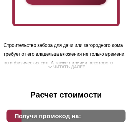
Строительство забора для дачи или загородного дома
требует от его владельца вложения не только времени,
но и физических сил. А также наличия некоторого
ЧИТАТЬ ДАЛЕЕ
опыта, сноровки и знаний. Это только на первый взгляд
возведение кажется делом простым. Пара-тройка дней
и вот, новый забор готов. Для мастеровых людей,
Расчет стоимости
которые умеют все делать своими руками,
действительно, так и будет.
Получи промокод на:
Но не у всех людей есть такой опыт и такие знания. И
вполне резонно тогда обращаться к специалистам,