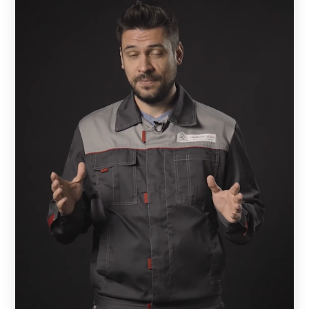
бесплатная.
А дальше начинается процесс монтажа, т.е. установка
забора. Это совершенно другой этап. Монтажом
занимается либо сам владелец, либо привлекает для
этого монтажную бригаду.
Чем отличается «Забор под ключ» от производителя и
от монтажной
бригады
?
Когда монтажная бригада предлагает забор под ключ,
это означает, что она закупает детали или готовые
комплекты у какого-то производителя или в магазине, а
затем производит монтажные работы.
Как не прогадать
Зачастую они предлагают низкие расценки. Но за счет
чего они это делают? Это может зависеть только от двух