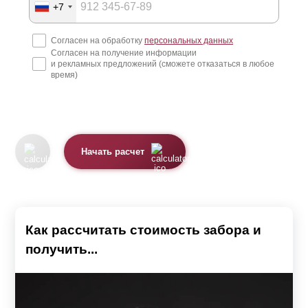
Производство и доставка
+7
Согласен на обработку
персональных данных
После того, как владелец участка определился с
Согласен на получение информации
моделью, предоставил замеры и согласовал все с
и рекламных предложений (сможете отказаться в любое
время)
менеджером, наши специалисты и рабочие приступают
к изготовлению конструкции.
Большинство заборных конструкций состоит из секций.
Каждая секция – это та «стена», которая находится
Начать расчет
между столбами. Она представляет собой стальную
металлическую раму, куда вставляются или
крепятся
ламели
.
Как рассчитать стоимость забора и
Для удобства забор поставляется в разобранном виде и
получить...
собирается уже на месте. Поэтому вы получаете от нас
как от производителя детали забора и инструкцию по
сборке секций. Причем, доставка в этой услуге