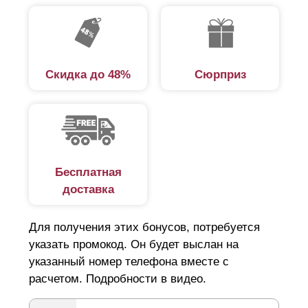
которые помогут, посоветуют, проконсультируют.
Поэтому наша компания предоставляет такую услугу,
как «Заборы под ключ». Предлагаем подробно
разобраться в этой услуге, чтобы лучше иметь
Скидка до 48%
Сюрприз
представление, что в нее входит.
Замеры
Изготовление забора и его установка – это два
Бесплатная
совершенно разных процесса. Изготовление
доставка
означает производство забора как конструкции.
Чтобы изготовить забор, нужно точно измерить участок,
Для получения этих бонусов, потребуется
где будет установлен забор и определиться с размерами
указать промокод. Он будет выслан на
секций – длина, высота и ширина секции. В этом
указанный номер телефона вместе с
расчетом. Подробности в видео.
помогут наши специалисты.