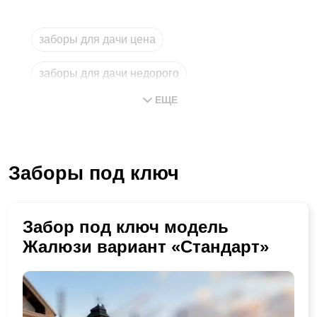
заборы для дачи цена
заборы для дачи недорого
ЕЩЕ
магазин заборов
заборы купить
забор
Заборы под ключ
забор с установкой в московской области
Забор под ключ модель
Жалюзи вариант «Стандарт»