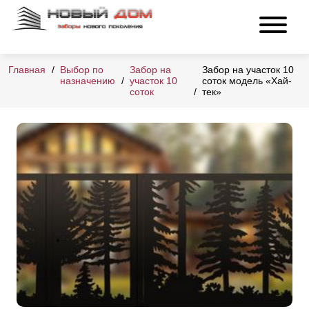
Главная
Выбор по
Забор на
Забор на участок 10
назначению
участок 10
соток модель «Хай-
соток
тек»