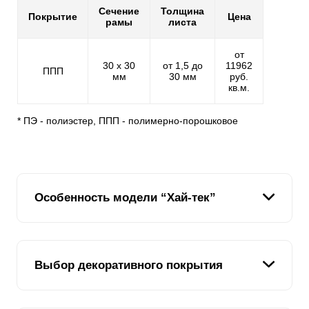
Сечение
Толщина
Покрытие
Цена
рамы
листа
от
30 х 30
от 1,5 до
11962
ППП
мм
30 мм
руб.
кв.м.
* ПЭ - полиэстер, ППП - полимерно-порошковое
Особенность модели “Хай-тек”
Подобрать забор на участок бывает не просто.
Выбор декоративного покрытия
Учитывая то, что ограждения устанавливаются на
длительное время, нужно особо тщательно
подходить к этому вопросу. Забор, установленный на