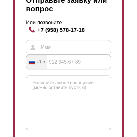
Отправьте заявку или
Подготовленные стальные листы уже с высеченным
вопрос
рисунком присоединяются к рамам посредством
сварки. Сваривание происходит с помощью
Или позвоните
современных сварочных аппаратов и качественных
+7 (958) 578-17-18
электродов. В результате сварного соединения
получается прочный аккуратный шов. В дальнейшем
он проходит дополнительную обработку для еще
большей гладкости. Он зачищается и проверяется на
наличие заусенцев и неровностей. После зачистки
+7
шов обрабатывается и грунтуется. Обработку
грунтом проходят сама рама и присоединенные
листы. Такая процедура дает дополнительную
защиту от коррозии металла и облегчает дальнейший
процесс окрашивания.
Перед грунтованием поверхностей, по желанию
клиента, возможна оцинковка металла. После
выполнения всех предварительных работ, почти
готовая конструкция отправляется на окрашивание.
Пройдя окраску и полностью
обсохнув
, ограждение
присоединяется к заранее установленным столбам.