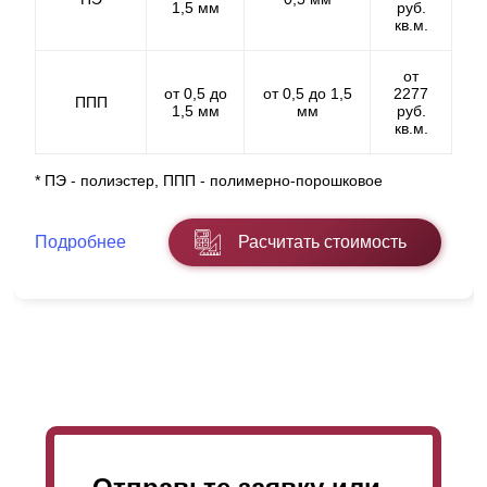
1,5 мм
руб.
кв.м.
от
от 0,5 до
от 0,5 до 1,5
2277
ППП
1,5 мм
мм
руб.
кв.м.
* ПЭ - полиэстер, ППП - полимерно-порошковое
Подробнее
Расчитать стоимость
Забор имеет по-настоящему прочную конструкцию.