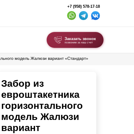
+7 (958) 578-17-18
Заказать звонок
позвоним за наш счет
ального модель Жалюзи вариант «Стандарт»
ВЫБОР ПО ТИПУ
Модульные заборы и ограждения
Забор из
Комбинированные заборы
Секционные заборы
евроштакетника
горизонтального
ВОРОТА И КАЛИТКИ
модель Жалюзи
Ворота откатные
вариант
Ворота распашные
Ворота складные гармошка