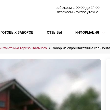
работаем с 00:00 до 24:00
отвечаем круглосуточно
 ГОТОВЫХ ЗАБОРОВ
ОТЗЫВЫ
ИНФОРМАЦИЯ
оштакетника горизонтального
Забор из евроштакетника горизонт
ВЫБОР ПО МАТЕРИАЛУ
Заборы с кирпичными столбами
Заборы из евроштакетника
горизонтального
Металлические заборы для дачи
Забор жалюзи с кирпичными столбами
Металлические заборы
Металлические ограждения