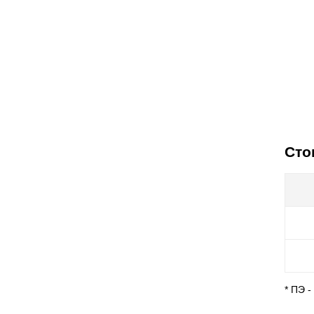
Сто
* ПЭ 