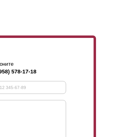
очной стороны забора).
ы. На фото, изображенном ниже, можно
лучше остановить выбор на
й секции: чем больше глубина, тем
оните
218 мм, для глубины 60 мм – 150 мм.
958) 578-17-18
0 мм. Рисунок-схема изображает профили
образцы секций этого вида, где можно
ьно глубины секции. Все конструкции
плуатации. При выборе изделия стоит
тка. Конструкция с более глубокими
вание секций с меньшей глубиной секций