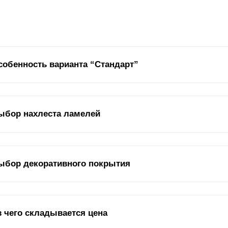
собенность варианта “Стандарт”
нструкция забора настолько проста, что вам не понадобится помо
ыбор нахлеста ламелей
мостоятельно.
Ламели
и профили имеют отверстия в определенных 
бор изготавливается по индивидуальным замерам, что позволяет п
еально впишется в интерьер. Поскольку сборка не требует специал
зведением забора сможет каждый. Воспользуйтесь инструкцией для
жный параметр, который влияет на функциональность и эстетическ
ыбор декоративного покрытия
нахлест
ламелей
. На схеме ниже – изображение
ламелей
«Стандарт
змер шага, можно закрепить
ламели
внахлест, без него или даже с
тановка с нахлестом на половину высоты или на всю высоту полки
л
сположенная часть ламели. Полку можно увидеть на картинке ниже.
ряду с эксплуатационными характеристиками, важна декоративная
з чего складывается цена
ивлекательности покрытие защищает сталь от коррозии. Вашему 