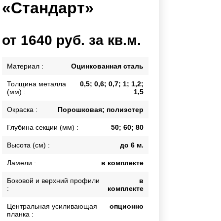
«Стандарт»
Каркасы ворот
Калитки
Входные группы
от 1640 руб. за кв.м.
ВСЕ ДЛЯ ЗАБОРА
Материал :
Оцинкованная сталь
Толщина металла
0,5; 0,6; 0,7; 1; 1,2;
Панели для забора
(мм) :
1,5
Окраска :
Порошковая; полиэстер
Глубина секции (мм) :
50; 60; 80
Высота (см) :
до 6 м.
Ламели :
в комплекте
Боковой и верхний профили
в
:
комплекте
Центральная усиливающая
опционно
планка :