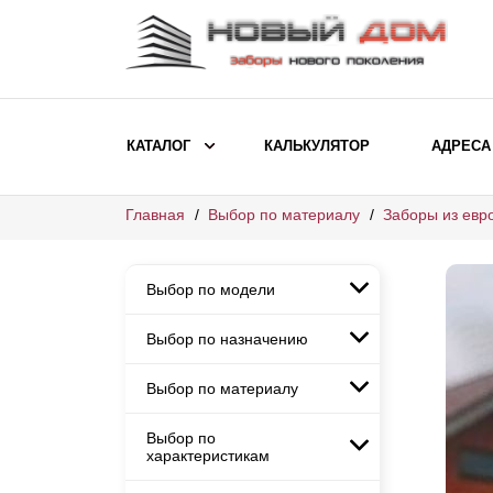
КАТАЛОГ
КАЛЬКУЛЯТОР
АДРЕСА
Главная
Выбор по материалу
Заборы из евр
ВЫБОР ПО МОДЕЛИ
Заборы Ранчо
Выбор по модели
Заборы Хай-тек
Заборы Классика
Выбор по назначению
Заборы Ранчо
Заборы Жалюзи
Заборы Хай-тек
Выбор по материалу
Заборы и ограждения для
Заборы Классика
детских садов
ВЫБОР ПО НАЗНАЧЕНИЮ
Заборы Жалюзи
Выбор по
Заборы с кирпичными столбами
Заборы для дачи
характеристикам
Заборы и ограждения для детских
Заборы из евроштакетника
Элитные заборы для коттеджей
садов