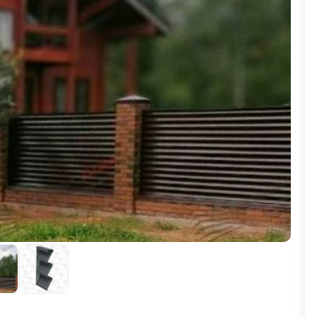
ВЫБОР ПО ХАРАКТЕРИСТИКАМ
Горизонтальные заборы
Высокие заборы
Красивые, дизайнерские заборы
ВЫБОР ПО СПОСОБУ МОНТАЖА
Заборы под ключ
Готовые заборы
Комплекты заборов-лего "сделай сам"
Быстровозводимые заборы