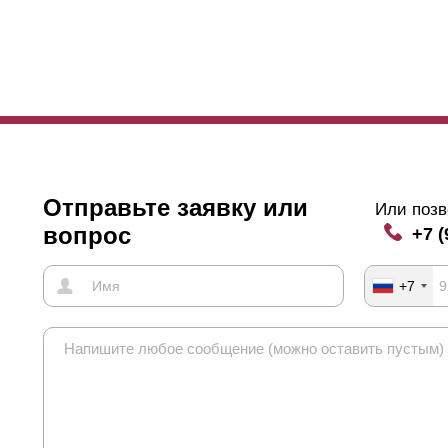
лке
ламели
, которая просматривается со стороны участка (с изнан
з нахлеста заклепки для креплений станут видны с лицевой сторон
деть, о чем речь. Если обзор заклепок кажется некрасивым, тогда 
ладке
ламелей
внахлест.
сота элемента заборной конструкции неразрывно связана с глубино
Отправьте заявку или
Или позв
ше
ламели
. Для секции глубиной 80мм используют
ламели
высотой 
вопрос
+7 (
нимальной глубине секций 50мм соответствуют
ламели
высотой 13
тандарт» для секций с различной глубиной. Ниже изображены фото 
глядно увидеть различия.
+7
нкциональные характеристики забора никак не меняются относител
зависимо от глубины секций будут прочными и качественными в экс
ководствоваться только собственным вкусом и общим дизайном учас
кциями будет выглядеть более строго и
минималистично
. Использо
здает больше изгибов и горизонтальных линий.