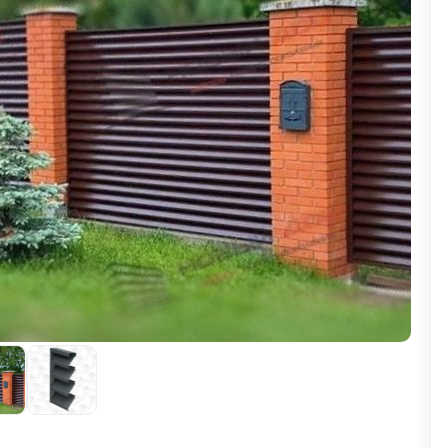
ВЫБОР ПО ХАРАКТЕРИСТИКАМ
Горизонтальные заборы
Высокие заборы
Красивые, дизайнерские заборы
ВЫБОР ПО СПОСОБУ МОНТАЖА
Заборы под ключ
Готовые заборы
Комплекты заборов-лего "сделай сам"
Быстровозводимые заборы