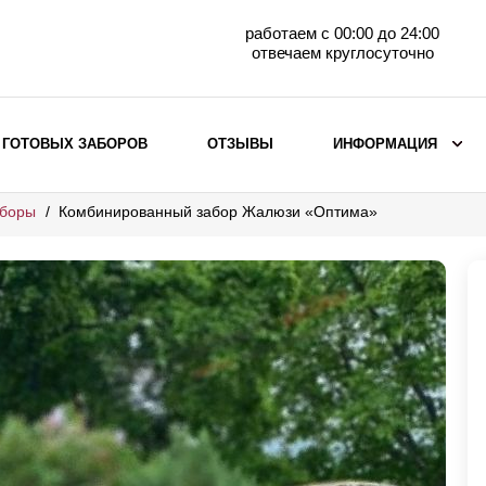
работаем с 00:00 до 24:00
отвечаем круглосуточно
 ГОТОВЫХ ЗАБОРОВ
ОТЗЫВЫ
ИНФОРМАЦИЯ
аборы
Комбинированный забор Жалюзи «Оптима»
ВЫБОР ПО МАТЕРИАЛУ
Заборы с кирпичными столбами
Заборы из евроштакетника
горизонтального
Металлические заборы для дачи
Забор жалюзи с кирпичными столбами
Металлические заборы
Металлические ограждения