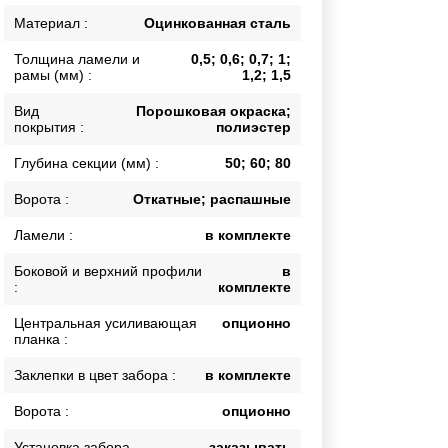
Каркасы ворот
Материал :
Оцинкованная сталь
Калитки
Толщина ламели и
0,5; 0,6; 0,7; 1;
Входные группы
рамы (мм) :
1,2; 1,5
Вид
Порошковая окраска;
покрытия :
полиэстер
ВСЕ ДЛЯ ЗАБОРА
Глубина секции (мм) :
50; 60; 80
Панели для забора
Ворота :
Откатные; распашные
Ламели :
в комплекте
Боковой и верхний профили
в
:
комплекте
Центральная усиливающая
опционно
планка :
Заклепки в цвет забора :
в комплекте
Ворота :
опционно
Установка забора
заказывать