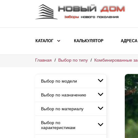
КАТАЛОГ
КАЛЬКУЛЯТОР
АДРЕСА
Главная
Выбор по типу
Комбинированные з
ВЫБОР ПО МОДЕЛИ
Заборы Ранчо
Выбор по модели
Заборы Хай-тек
Заборы Классика
Выбор по назначению
Заборы Ранчо
Заборы Жалюзи
Заборы Хай-тек
Выбор по материалу
Заборы и ограждения для
Заборы Классика
детских садов
ВЫБОР ПО НАЗНАЧЕНИЮ
Заборы Жалюзи
Выбор по
Заборы с кирпичными столбами
Заборы для дачи
характеристикам
Заборы и ограждения для детских
Заборы из евроштакетника
Элитные заборы для коттеджей
садов