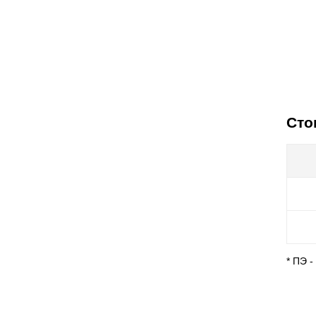
Сто
* ПЭ 