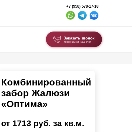
+7 (958) 578-17-18
Заказать звонок
позвоним за наш счет
ВЫБОР ПО ТИПУ
Модульные заборы и ограждения
Комбинированный
Комбинированные заборы
Секционные заборы
забор Жалюзи
«Оптима»
ВОРОТА И КАЛИТКИ
Ворота откатные
от 1713 руб. за кв.м.
Ворота распашные
Ворота складные гармошка