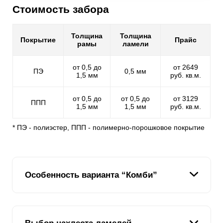
Стоимость забора
Толщина
Толщина
Покрытие
Прайс
рамы
ламели
от 0,5 до
от 2649
ПЭ
0,5 мм
1,5 мм
руб. кв.м.
от 0,5 до
от 0,5 до
от 3129
ППП
1,5 мм
1,5 мм
руб. кв.м.
* ПЭ - полиэстер, ППП - полимерно-порошковое покрытие
Особенность варианта “Комби”
Наша задача – сделать клиентов друзьями. Ведь для
своих друзей мы желаем самого лучшего: больше