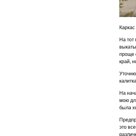
Каркас
На тот
выкатыв
проще 
край, н
Уточню
калитка
На нач
мою дл
была х
Предпр
это вс
различ