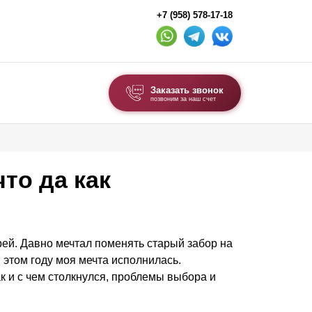
+7 (958) 578-17-18
Заказать звонок
позвоним за наш счет
ВЫБОР ПО ТИПУ
Модульные заборы и ограждения
то да как
Комбинированные заборы
Секционные заборы
ей. Давно мечтал поменять старый забор на
ВОРОТА И КАЛИТКИ
 этом году моя мечта исполнилась.
к и с чем столкнулся, проблемы выбора и
Ворота откатные
Ворота распашные
Ворота складные гармошка