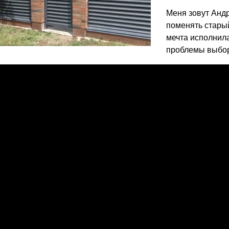
ВЫБОР ПО ХАРАКТЕРИСТИКАМ
Меня зовут Андр
Горизонтальные заборы
поменять старый
Высокие заборы
мечта исполнила
Красивые, дизайнерские заборы
проблемы выбор
ВЫБОР ПО СПОСОБУ МОНТАЖА
Заборы под ключ
Готовые заборы
Комплекты заборов-лего "сделай сам"
Быстровозводимые заборы