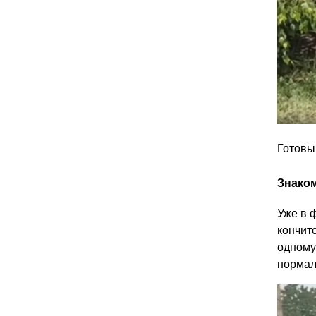
Готовы
Знако
Уже в 
кончит
одному
нормал