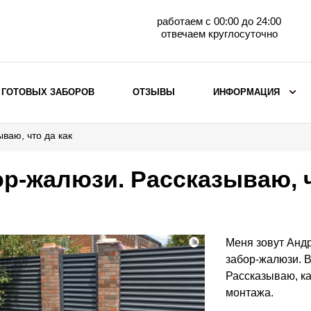
работаем с 00:00 до 24:00
отвечаем круглосуточно
 ГОТОВЫХ ЗАБОРОВ
ОТЗЫВЫ
ИНФОРМАЦИЯ
ваю, что да как
ВЫБОР ПО МАТЕРИАЛУ
Заборы с кирпичными столбами
р-жалюзи. Рассказываю, ч
Заборы из евроштакетника
горизонтального
Металлические заборы для дачи
Забор жалюзи с кирпичными столбами
Меня зовут Андр
Металлические заборы
забор-жалюзи. В
Металлические ограждения
Рассказываю, ка
монтажа.