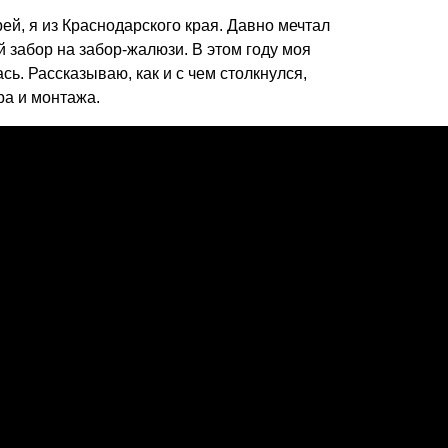
Каркасы ворот
ей, я из Краснодарского края. Давно мечтал
Калитки
 забор на забор-жалюзи. В этом году моя
Входные группы
сь. Рассказываю, как и с чем столкнулся,
а и монтажа.
ВСЕ ДЛЯ ЗАБОРА
Панели для забора