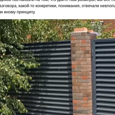
азговора, какой-то конкретики, понимания, отвечали невпоп
ли иному принципу.