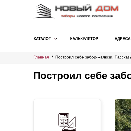
КАТАЛОГ
КАЛЬКУЛЯТОР
АДРЕСА
Главная
Построил себе забор-жалюзи. Рассказы
ВЫБОР ПО МОДЕЛИ
Заборы Ранчо
Построил себе забо
Заборы Хай-тек
Заборы Классика
Заборы Жалюзи
ВЫБОР ПО НАЗНАЧЕНИЮ
Заборы и ограждения для детских
садов