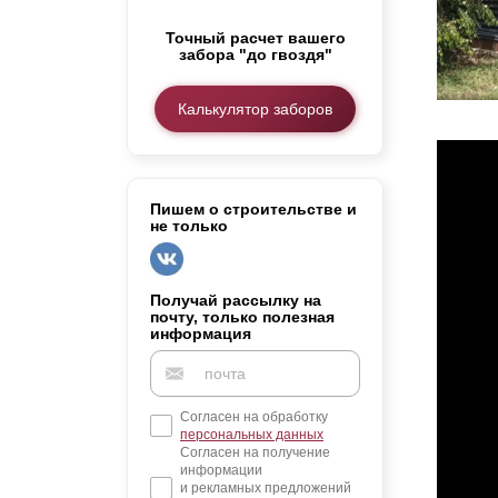
Заборы для дачи
Точный расчет вашего
Элитные заборы для коттеджей
забора "до гвоздя"
Заборы и ограждения для школ
Забор на участок 10 соток
Калькулятор заборов
Заборы и ограждения для дома
Пишем о строительстве и
не только
Получай рассылку на
почту, только полезная
информация
Согласен на обработку
персональных данных
Согласен на получение
информации
и рекламных предложений