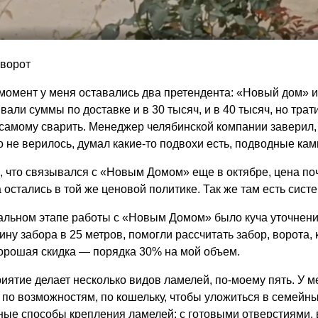
 ворот
 момент у меня оставались два претендента: «Новый дом» и
али суммы по доставке и в 30 тысяч, и в 40 тысяч, но трат
самому сварить. Менеджер челябинской компании заверил, 
о не верилось, думал какие-то подвохи есть, подводные кам
, что связывался с «Новым Домом» еще в октябре, цена почт
 остались в той же ценовой политике. Так же там есть систе
альном этапе работы с «Новым Домом» было куча уточнени
ину забора в 25 метров, помогли рассчитать забор, ворота,
орошая скидка — порядка 30% на мой объем.
иятие делает несколько видов ламелей, по-моему пять. У м
е по возможностям, по кошельку, чтобы уложиться в семейны
ные способы крепления ламелей: с готовыми отверстиями, в