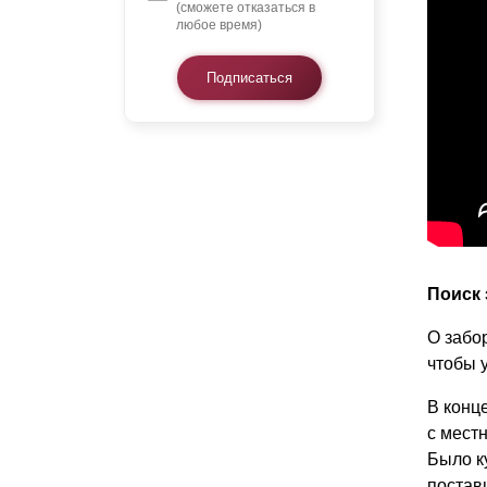
(сможете отказаться в
любое время)
Подписаться
Поиск
О забо
чтобы у
В конц
с мест
Было к
постав