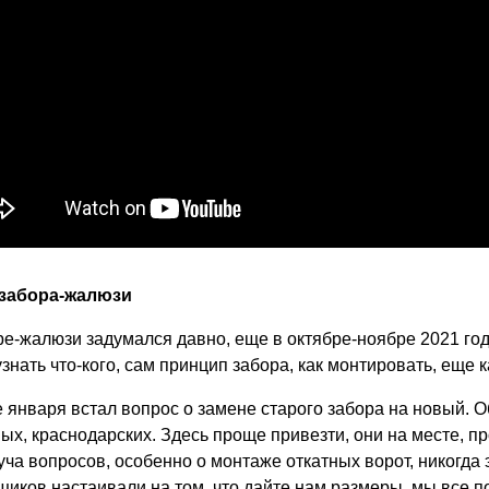
 забора-жалюзи
ре-жалюзи задумался давно, еще в октябре-ноябре 2021 год
знать что-кого, сам принцип забора, как монтировать, еще к
е января встал вопрос о замене старого забора на новый. О
ных, краснодарских. Здесь проще привезти, они на месте, п
уча вопросов, особенно о монтаже откатных ворот, никогда
щиков настаивали на том, что дайте нам размеры, мы все п